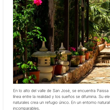
En lo alto del valle de San José, se encuentra Païssa 
línea entre la realidad y los sueños se difumina. Su el
naturales crea un refugio único. En un entorno natura
incomparables.