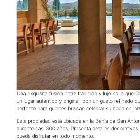
Una exquisita fusión entre tradición y lujo es lo que 
un lugar auténtico y original, con un gusto refinado q
perfecto para quienes buscan celebrar su boda en Ibiza
Esta propiedad está ubicada en la Bahía de San Antoni
durante casi 300 años. Presenta detalles decorativos
pueda disfrutar en todo momento.