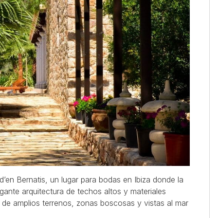
d’en Bernatis, un lugar para bodas en Ibiza donde la
egante arquitectura de techos altos y materiales
l de amplios terrenos, zonas boscosas y vistas al mar