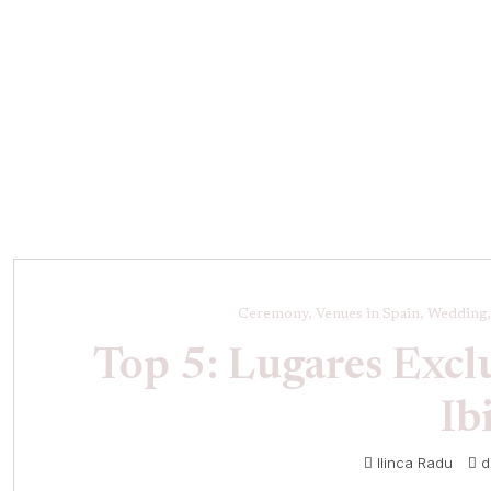
Nosotros
Lugares de Bodas
Estilos de Bodas
S
Consultas
EVENTS
CONCEPT EST.
2015
Ceremony, Venues in Spain, Wedding,
Top 5: Lugares Excl
Ib
Ilinca Radu
d