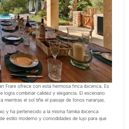
Can Frare ofrece con esta hermosa finca ibicenca. Es
ue logra combinar calidez y elegancia. El escenario
 mientras el sol tiñe el paisaje de tonos naranjas.
o y ha pertenecido a la misma familia ibicenca
 de estilo moderno y comodidades de lujo para que